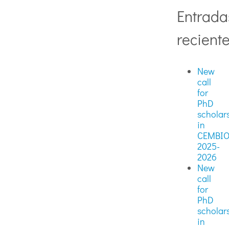
Entrada
recient
New
call
for
PhD
scholar
in
CEMBI
2025-
2026
New
call
for
PhD
scholar
in