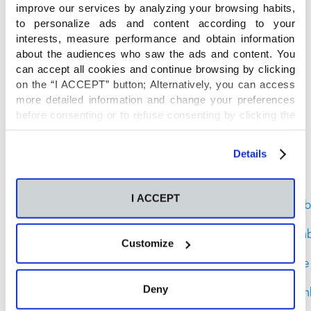
julio
improve our services by analyzing your browsing habits,
2021
to personalize ads and content according to your
junio
interests, measure performance and obtain information
2021
about the audiences who saw the ads and content. You
mayo
can accept all cookies and continue browsing by clicking
2021
on the “I ACCEPT” button; Alternatively, you can access
abril
more detailed information and change your preferences
2021
marzo
before consenting or to refuse consenting by clicking the
2021
"Personalize" button. For more information you can visit
febrero
our
Cookies Policy
.
Details
2021
enero
2021
I ACCEPT
diciemb
2020
noviem
Customize
2020
octubre
2020
Deny
septiem
2020