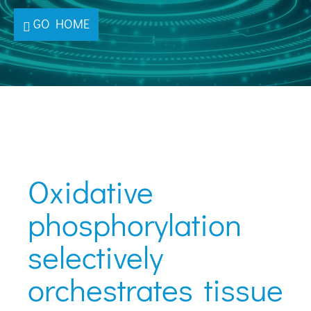
GO HOME
Oxidative
phosphorylation
selectively
orchestrates tissue