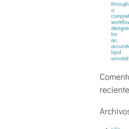
through
a
compre
workflo
design
for
an
accurat
lipid
annotat
Coment
recient
Archivo