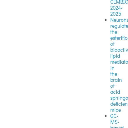
CEMBI
2024-
2025
Neuron
regulat
the
esterifi
of
bioacti
lipid
mediato
in
the
brain
of
acid
sphingo
deficien
mice
GC-
MS-
based