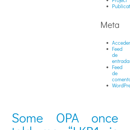
Project
Publica
Meta
Accede
Feed
de
entrada
Feed
de
comenta
WordPre
Some OPA once