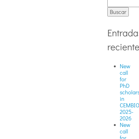
Entrada
recient
New
call
for
PhD
scholar
in
CEMBI
2025-
2026
New
call
for