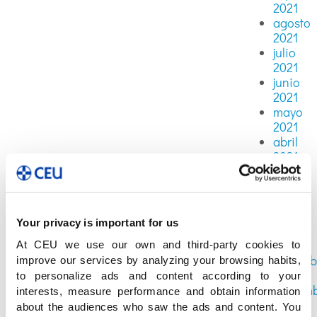
2021
agosto
2021
julio
2021
junio
2021
mayo
2021
abril
2021
marzo
2021
febrero
2021
Your privacy is important for us
enero
2021
At CEU we use our own and third-party cookies to
diciemb
improve our services by analyzing your browsing habits,
2020
to personalize ads and content according to your
noviem
interests, measure performance and obtain information
2020
about the audiences who saw the ads and content. You