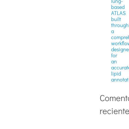
lung-
based
ATLAS
built
through
a
compre
workflo
design
for
an
accurat
lipid
annotat
Coment
recient