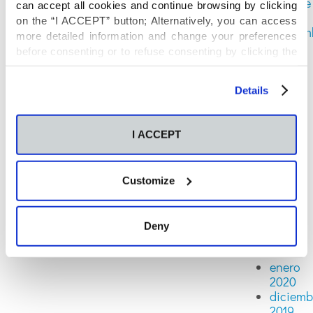
octubre
can accept all cookies and continue browsing by clicking
2020
on the “I ACCEPT” button; Alternatively, you can access
septiem
more detailed information and change your preferences
2020
before consenting or to refuse consenting by clicking the
agosto
"Personalize" button. For more information you can visit
2020
our
Cookies Policy
.
julio
Details
2020
junio
2020
I ACCEPT
mayo
2020
abril
Customize
2020
marzo
2020
Deny
febrero
2020
enero
2020
diciemb
2019