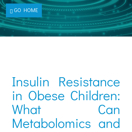
GO HOME
Insulin Resistance
in Obese Children:
What Can
Metabolomics and