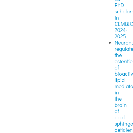
PhD
scholar
in
CEMBI
2024-
2025
Neuron
regulat
the
esterifi
of
bioacti
lipid
mediato
in
the
brain
of
acid
sphingo
deficien