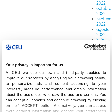
2022
octubre
2022
septiem
2022
agosto
2022
julio
2022
junio
2022
mayo
Your privacy is important for us
2022
abril
At CEU we use our own and third-party cookies to
2022
improve our services by analyzing your browsing habits,
marzo
to personalize ads and content according to your
2022
interests, measure performance and obtain information
febrero
about the audiences who saw the ads and content. You
2022
can accept all cookies and continue browsing by clicking
enero
on the “I ACCEPT” button; Alternatively, you can access
2022
more detailed information and change your preferences