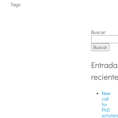
Tags:
Buscar:
Entrada
recient
New
call
for
PhD
scholar