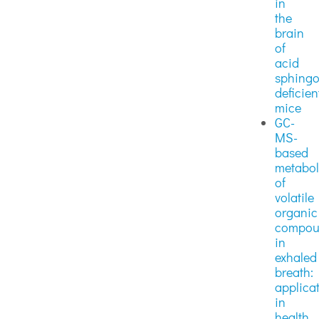
in
the
brain
of
acid
sphingo
deficien
mice
GC-
MS-
based
metabo
of
volatile
organic
compou
in
exhaled
breath:
applica
in
health