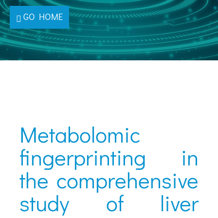
GO HOME
Metabolomic
fingerprinting in
the comprehensive
study of liver