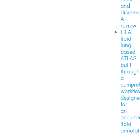
and
disease
A
review
LiLA:
lipid
lung-
based
ATLAS
built
through
a
compre
workflo
design
for
an
accurat
lipid
annotat