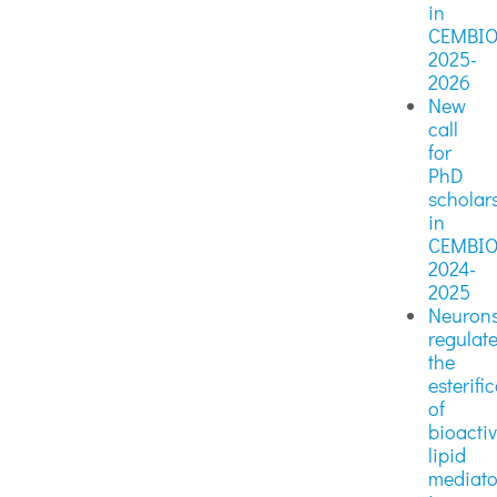
in
CEMBI
2025-
2026
New
call
for
PhD
scholar
in
CEMBI
2024-
2025
Neuron
regulat
the
esterifi
of
bioacti
lipid
mediato