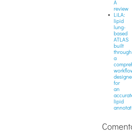
A
review
LiLA:
lipid
lung-
based
ATLAS
built
through
a
compre
workflo
design
for
an
accurat
lipid
annotat
Coment