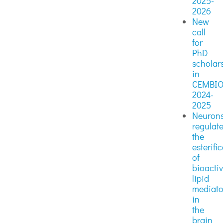
2025-
2026
New
call
for
PhD
scholar
in
CEMBI
2024-
2025
Neuron
regulat
the
esterifi
of
bioacti
lipid
mediato
in
the
brain