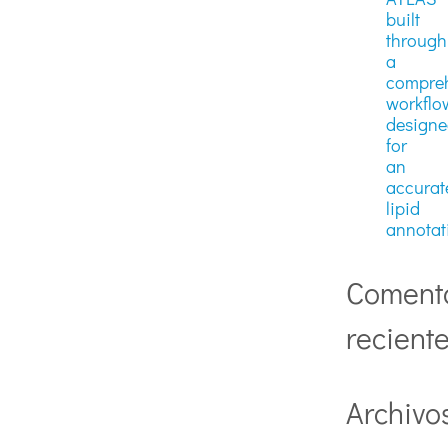
built
through
a
compre
workflo
design
for
an
accurat
lipid
annotat
Coment
recient
Archivo