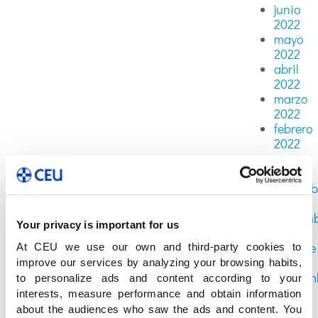
junio
2022
mayo
2022
abril
2022
marzo
2022
febrero
2022
enero
2022
diciemb
2021
noviem
Your privacy is important for us
2021
octubre
At CEU we use our own and third-party cookies to
2021
improve our services by analyzing your browsing habits,
septiem
to personalize ads and content according to your
2021
interests, measure performance and obtain information
agosto
about the audiences who saw the ads and content. You