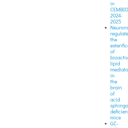
in
CEMBI
2024-
2025
Neuron
regulat
the
esterifi
of
bioacti
lipid
mediato
in
the
brain
of
acid
sphingo
deficien
mice
GC-