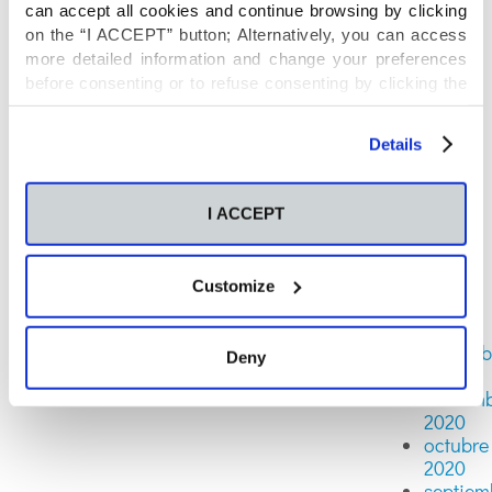
2021
can accept all cookies and continue browsing by clicking
julio
on the “I ACCEPT” button; Alternatively, you can access
2021
more detailed information and change your preferences
junio
before consenting or to refuse consenting by clicking the
2021
"Personalize" button. For more information you can visit
mayo
our
Cookies Policy
.
2021
Details
abril
2021
marzo
I ACCEPT
2021
febrero
2021
Customize
enero
2021
diciemb
Deny
2020
noviem
2020
octubre
2020
septiem