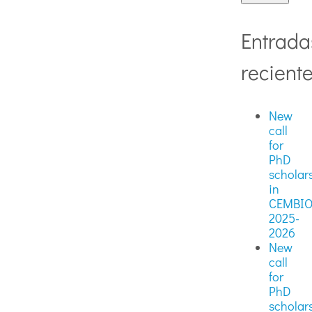
Entrada
recient
New
call
for
PhD
scholar
in
CEMBI
2025-
2026
New
call
for
PhD
scholar