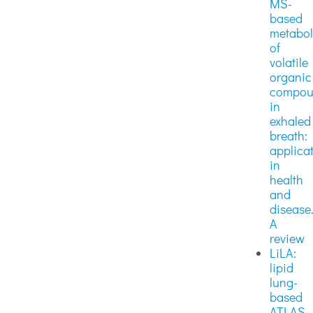
MS-
based
metabo
of
volatile
organic
compou
in
exhaled
breath:
applica
in
health
and
disease
A
review
LiLA:
lipid
lung-
based
ATLAS