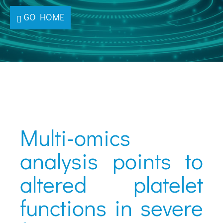
GO HOME
Multi-omics
analysis points to
altered platelet
functions in severe