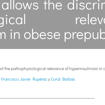
llows the discri
iological re
m in obese prepub
of the pathophysiological relevance of hyperinsulinism in 
,
Francisco Javier Rupérez
y
Coral Barbas