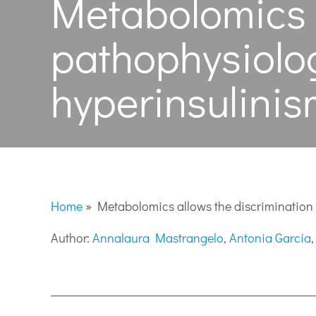
Metabolomics a
pathophys
hyperinsulinis
Home
»
Metabolomics allows the discrimination 
Author:
Annalaura Mastrangelo
,
Antonia García