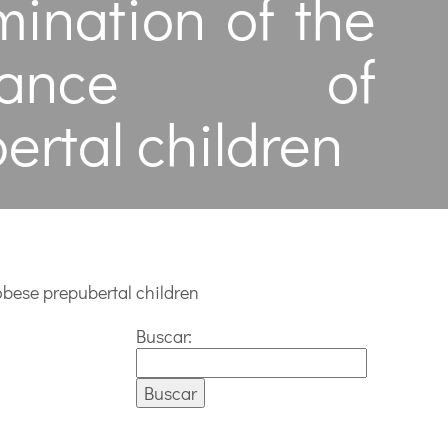
mination of the
levance of
ertal children
obese prepubertal children
Buscar: