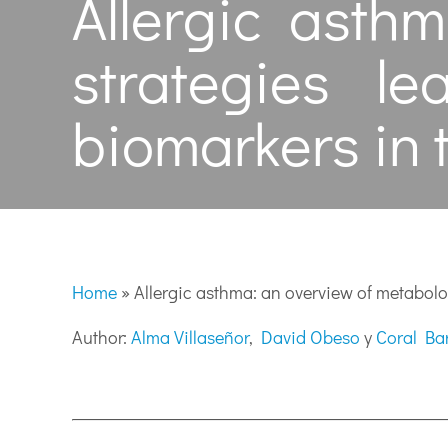
Allergic asth
strategies le
biomarkers in t
Home
»
Allergic asthma: an overview of metabolomi
Author:
Alma Villaseñor
,
David Obeso
y
Coral Ba