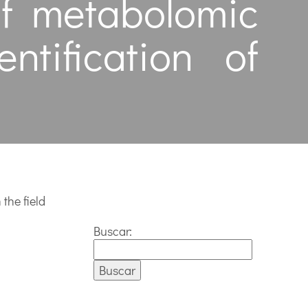
of metabolomic
ntification of
the field
Buscar: