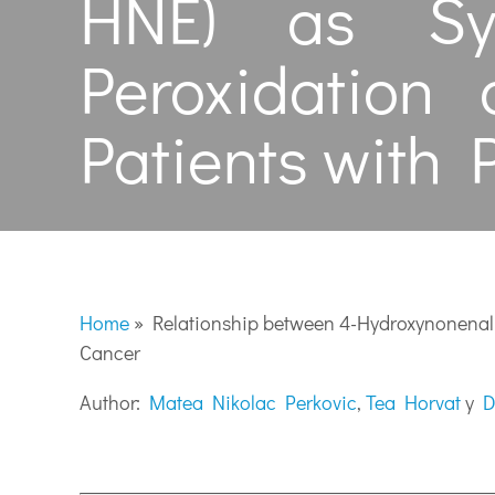
HNE) as Sy
Peroxidation
Patients with 
Home
»
Relationship between 4-Hydroxynonenal 
Cancer
Author:
Matea Nikolac Perkovic
,
Tea Horvat
y
D