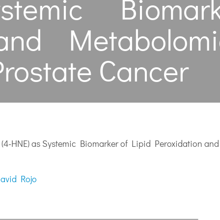
stemic Biomark
 and Metabolomic
Prostate Cancer
(4-HNE) as Systemic Biomarker of Lipid Peroxidation and 
avid Rojo