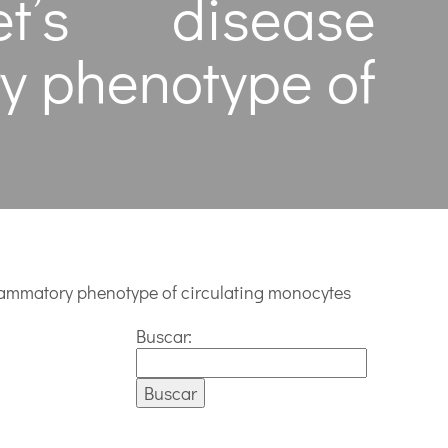
t’s disease
ry phenotype of
flammatory phenotype of circulating monocytes
Buscar: