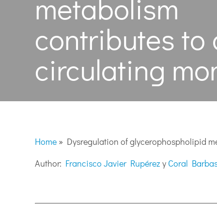
metabolism
contributes to
circulating mo
Home
»
Dysregulation of glycerophospholipid me
Author:
Francisco Javier Rupérez
y
Coral Barba