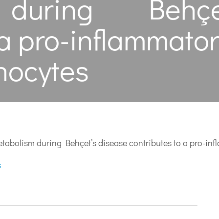
 during Behçe
 a pro-inflammato
nocytes
tabolism during Behçet’s disease contributes to a pro-in
s