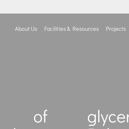
About Us
Facilities & Resources
Projects
on of glycero