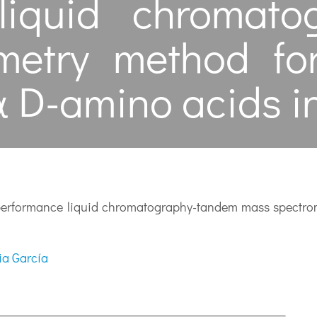
liquid chromato
metry method for
 α D-amino acids 
performance liquid chromatography-tandem mass spectrome
ia García