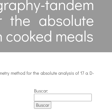
graphy-tandem
 the absolute
in cooked meals
try method for the absolute analysis of 17 α D-
Buscar: