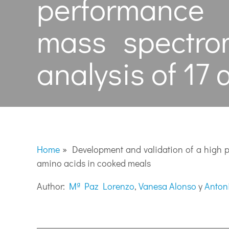
performance 
mass spectro
analysis of 17
Home
»
Development and validation of a high 
amino acids in cooked meals
Author:
Mª Paz Lorenzo
,
Vanesa Alonso
y
Anton