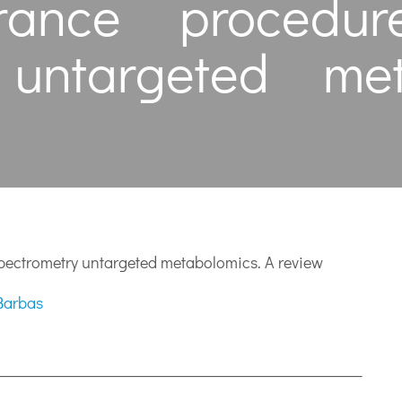
urance procedu
 untargeted me
pectrometry untargeted metabolomics. A review
Barbas