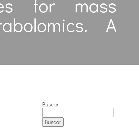
res for mass
tabolomics. A
Buscar: