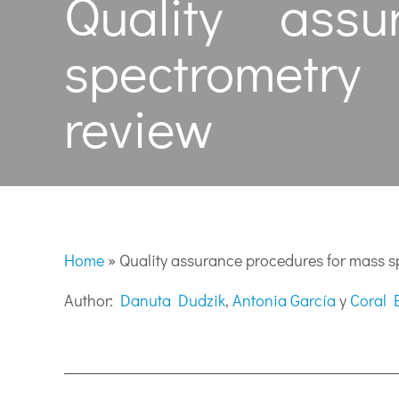
Quality ass
spectrometry
review
Home
»
Quality assurance procedures for mass s
Author:
Danuta Dudzik
,
Antonia García
y
Coral 