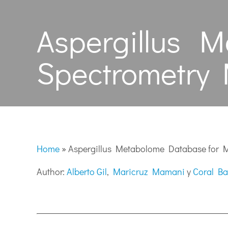
Aspergillus 
Spectrometry
Home
»
Aspergillus Metabolome Database for 
Author:
Alberto Gil
,
Maricruz Mamani
y
Coral Ba