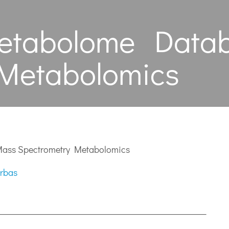
Metabolome Data
 Metabolomics
Mass Spectrometry Metabolomics
rbas