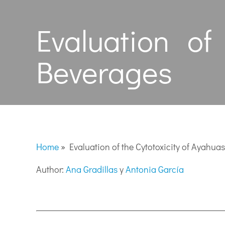
Evaluation of
Beverages
Home
»
Evaluation of the Cytotoxicity of Ayahu
Author:
Ana Gradillas
y
Antonia García