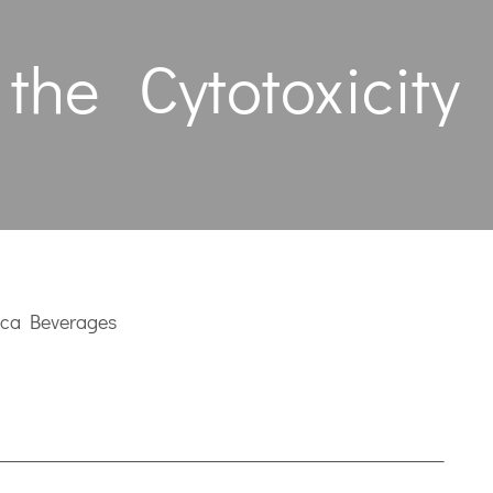
 the Cytotoxicit
asca Beverages