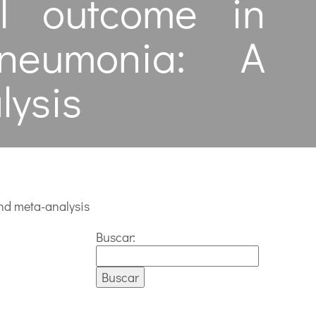
al outcome in
pneumonia: A
lysis
and meta-analysis
Buscar: