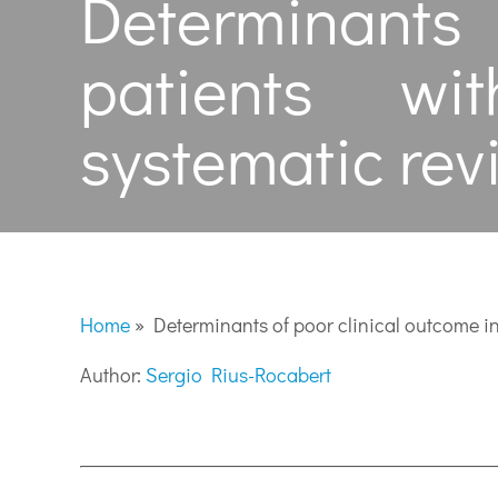
Determinants
patients wi
systematic rev
Home
»
Determinants of poor clinical outcome i
Author:
Sergio Rius-Rocabert