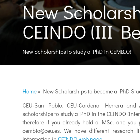
New Scholarsh
CEINDO (III B
New Scholarships to study a PhD in CEMBIO!
Home
»
New Scholarships to become a PhD Stud
CEU-San Pablo, CEU-Cardenal Herrera and 
scholarships to study a PhD in the CEINDO (Inte
therefore if you already hold a MSc. and you 
cembio@ceu.es
. We have different research l
information in
CEINDO web page
.